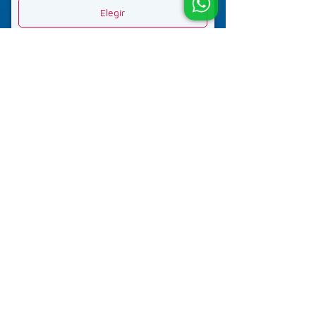
Elegir
Conoce nuestros planes
Planes Flex
La mejor opción para comenzar tu proyecto.
Planes progresivos que permiten combinar
una tarifa base rebajada más un cobro
proporcional por uso efectivo.
Planes Control