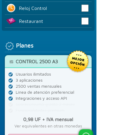
Reloj Control
Restaurant
Planes
CONTROL 2500 A3
Usuarios ilimitados
3 aplicaciones
2500 ventas mensuales
Línea de atención preferencial
Integraciones y acceso API
Sobreconsumo gratito 2 meses
Funcionalidades premium
0,98 UF + IVA mensual
Ver equivalentes en otras monedas